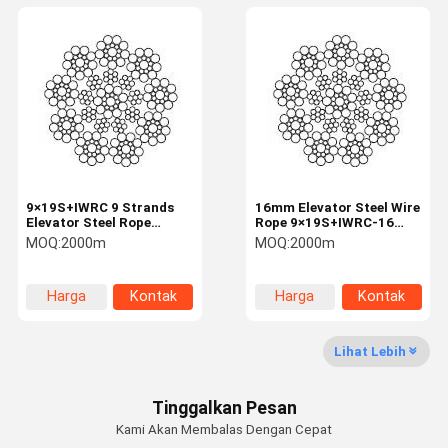
9×19S+IWRC 9 Strands
16mm Elevator Steel Wire
Elevator Steel Rope
Rope 9×19S+IWRC-16
Elevator Industry 19mm
Traction Rope
MOQ:
2000m
MOQ:
2000m
Mechanical
Transmission
Harga
Kontak
Harga
Kontak
terbaik
terbaik
Lihat Lebih
Tinggalkan Pesan
Kami Akan Membalas Dengan Cepat