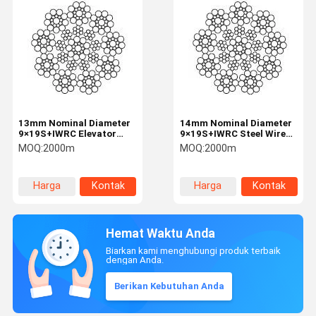
13mm Nominal Diameter
14mm Nominal Diameter
9×19S+IWRC Elevator
9×19S+IWRC Steel Wire
Steel Rope Lifting And
Rope For Elevator
MOQ:
2000m
MOQ:
2000m
Hoisting
Harga
Kontak
Harga
Kontak
terbaik
terbaik
Hemat Waktu Anda
Biarkan kami menghubungi produk terbaik
dengan Anda.
Berikan Kebutuhan Anda