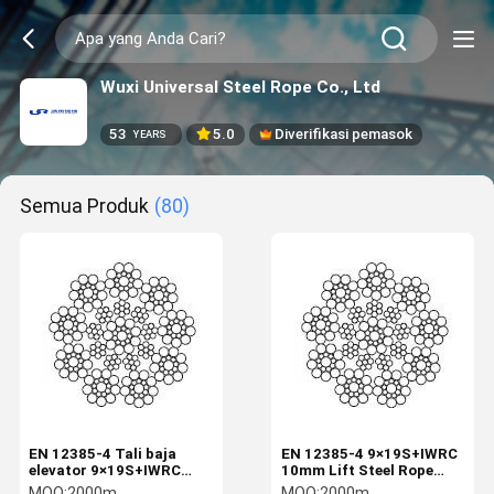
Wuxi Universal Steel Rope Co., Ltd
53
5.0
Diverifikasi pemasok
YEARS
Semua Produk
(80)
EN 12385-4 Tali baja
EN 12385-4 9×19S+IWRC
elevator 9×19S+IWRC
10mm Lift Steel Rope
8mm diameter nominal
Traction Rope
MOQ:
2000m
MOQ:
2000m