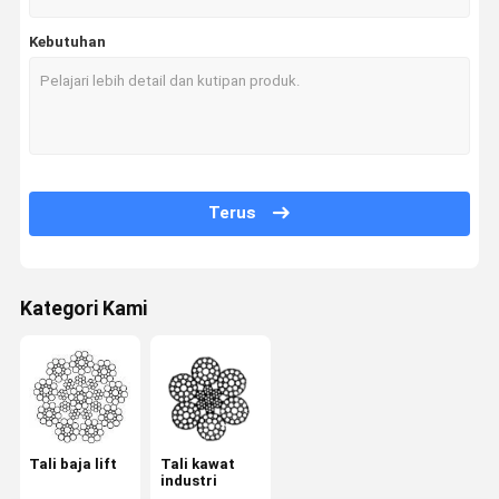
Kebutuhan
Terus
Kategori Kami
Tali baja lift
Tali kawat
industri