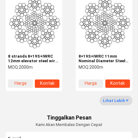
8 strands 8×19S+IWRC
8×19S+IWRC 11mm
12mm elevator steel wire
Nominal Diameter Steel
rope EN 12385-4
Elevator Ropes Traction
MOQ:
2000m
MOQ:
2000m
Rope
Harga
Kontak
Harga
Kontak
terbaik
terbaik
Lihat Lebih
Tinggalkan Pesan
Kami Akan Membalas Dengan Cepat