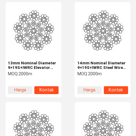
13mm Nominal Diameter
14mm Nominal Diameter
9×19S+IWRC Elevator
9×19S+IWRC Steel Wire
Steel Rope Lifting And
Rope For Elevator
MOQ:
2000m
MOQ:
2000m
Hoisting
Harga
Kontak
Harga
Kontak
terbaik
terbaik