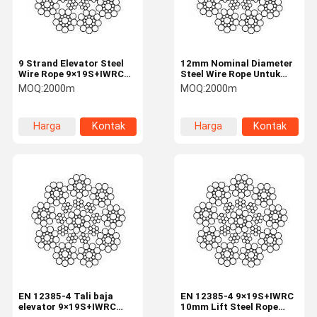
9 Strand Elevator Steel
12mm Nominal Diameter
Wire Rope 9×19S+IWRC
Steel Wire Rope Untuk
11mm Nominal Diameter
Lift 9 Strand
MOQ:
2000m
MOQ:
2000m
Harga
Kontak
Harga
Kontak
terbaik
terbaik
Rumah
Produk
Tentang
Tur Pabrik
Kami
EN 12385-4 Tali baja
EN 12385-4 9×19S+IWRC
elevator 9×19S+IWRC
10mm Lift Steel Rope