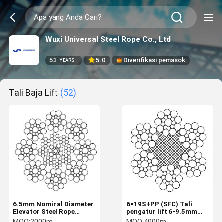
Wuxi Universal Steel Rope Co., Ltd
53
5.0
Diverifikasi pemasok
YEARS
Tali Baja Lift
(52)
6.5mm Nominal Diameter
6×19S+PP (SFC) Tali
Elevator Steel Rope
pengatur lift 6-9.5mm
dengan 8×19S+IWRC
Tali kawat GB 8903-2024
MOQ:
2000m
MOQ:
4000m