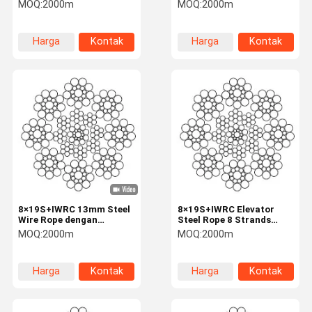
8mm diameter nominal
Traction Rope
MOQ:
2000m
MOQ:
2000m
Harga
Kontak
Harga
Kontak
Kontrol
Hubungi
Berita
Kasus-Kasus
terbaik
terbaik
Kualitas
Kami
Minta
Kutipan
Tali baja lift
8×19S+IWRC 13mm Steel
8×19S+IWRC Elevator
Wire Rope dengan
Steel Rope 8 Strands
Tali kawat industri
1570N/mm2 Kekuatan
16mm Nominal Diameter
MOQ:
2000m
MOQ:
2000m
Tarikan untuk Lifting dan
Hoisting
Harga
Kontak
Harga
Kontak
terbaik
terbaik