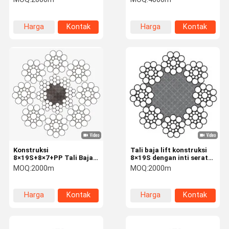
Konstruksi Sesuai dengan
Standar ISO 4344
Harga
Kontak
Harga
Kontak
terbaik
terbaik
Konstruksi
Tali baja lift konstruksi
8×19S+8×7+PP Tali Baja
8×19S dengan inti serat
Lift Diameter Nominal 6
dan diameter 10mm
MOQ:
2000m
MOQ:
2000m
mm dengan Kekuatan
untuk operasi yang
Tarik 1570/1770N/mm²
lancar
Harga
Kontak
Harga
Kontak
terbaik
terbaik