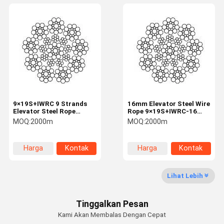
9×19S+IWRC 9 Strands
16mm Elevator Steel Wire
Elevator Steel Rope
Rope 9×19S+IWRC-16
Elevator Industry 19mm
Traction Rope
MOQ:
2000m
MOQ:
2000m
Mechanical
Transmission
Harga
Kontak
Harga
Kontak
terbaik
terbaik
Lihat Lebih
Tinggalkan Pesan
Kami Akan Membalas Dengan Cepat