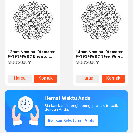
13mm Nominal Diameter
14mm Nominal Diameter
9×19S+IWRC Elevator
9×19S+IWRC Steel Wire
Steel Rope Lifting And
Rope For Elevator
MOQ:
2000m
MOQ:
2000m
Hoisting
Harga
Kontak
Harga
Kontak
terbaik
terbaik
Hemat Waktu Anda
Biarkan kami menghubungi produk terbaik
dengan Anda.
Berikan Kebutuhan Anda