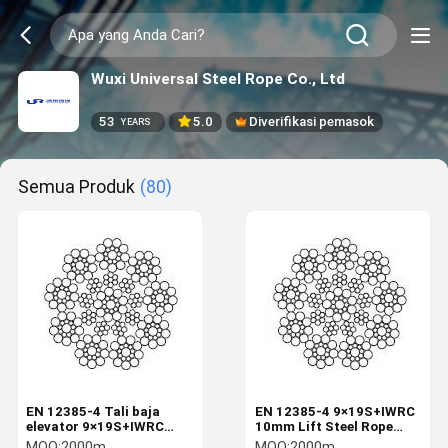
Wuxi Universal Steel Rope Co., Ltd
53
5.0
Diverifikasi pemasok
YEARS
Semua Produk
(80)
EN 12385-4 Tali baja
EN 12385-4 9×19S+IWRC
elevator 9×19S+IWRC
10mm Lift Steel Rope
8mm diameter nominal
Traction Rope
MOQ:
2000m
MOQ:
2000m