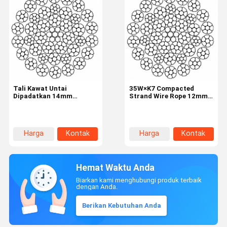
Tali Kawat Untai
35W×K7 Compacted
Dipadatkan 14mm
Strand Wire Rope 12mm
35W×K7 dengan 8 Untai
dengan Kekuatan Tarik
untuk Rig Bor Putar
1960N/mm² untuk Rig Bor
Putar
Harga
Kontak
Harga
Kontak
terbaik
terbaik
Hemat Waktu Anda
Biarkan kami menghubungi produk terbaik
dengan Anda.
Berikan Kebutuhan Anda