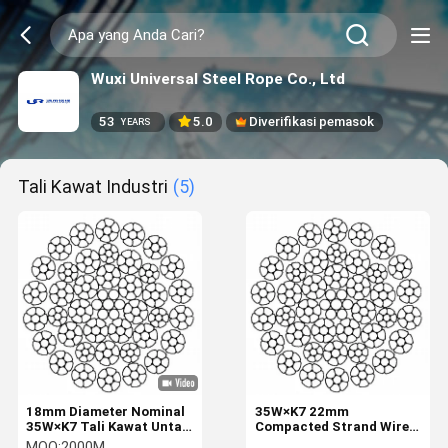
Wuxi Universal Steel Rope Co., Ltd
53
5.0
Diverifikasi pemasok
YEARS
Tali Kawat Industri
(5)
18mm Diameter Nominal
35W×K7 22mm
35W×K7 Tali Kawat Untai
Compacted Strand Wire
Dipadatkan dengan 8
Rope Rotary Drilling Rigs
MOQ:
2000M