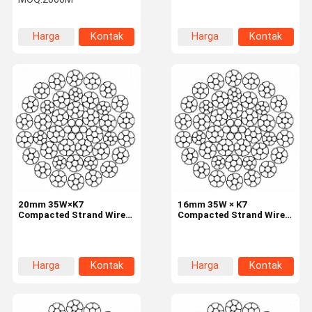
Untai dan Kekuatan Putus
Tinggi untuk Peralatan
Pengangkat
Harga
Kontak
Harga
Kontak
terbaik
terbaik
20mm 35W×K7
16mm 35W × K7
Compacted Strand Wire
Compacted Strand Wire
Rope 8 Strands Drill Rig
Rope dengan 8 Strand
Rotary
untuk Peralatan Angkat
Industri
Harga
Kontak
Harga
Kontak
terbaik
terbaik