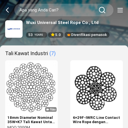
Wuxi Universal Steel Rope Co., Ltd
53
5.0
Diverifikasi pemasok
YEARS
Tali Kawat Industri
(7)
18mm Diameter Nominal
6×29F-IWRC Line Contact
35W×K7 Tali Kawat Untai
Wire Rope dengan
Dipadatkan dengan 8
Nominal Diameter 20mm
MOQ:
2000M