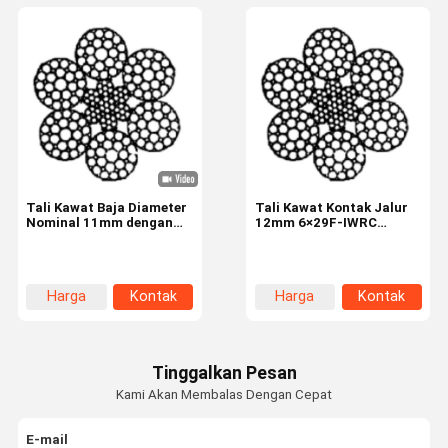
Tali Kawat Baja Diameter
Tali Kawat Kontak Jalur
Nominal 11mm dengan
12mm 6×29F-IWRC
Konstruksi 6×29F-IWRC
dengan Kekuatan Tarik
dan Kekuatan Tarik
1770N/mm² untuk
1770N/mm² untuk
Industri Lift
Keperluan Industri
Harga
Kontak
Harga
Kontak
terbaik
terbaik
Tinggalkan Pesan
Kami Akan Membalas Dengan Cepat
E-mail