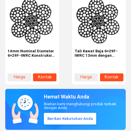
14mm Nominal Diameter
Tali Kawat Baja 6×29F-
6×29F-IWRC Konstruksi
IWRC 13mm dengan
Steel Wire Rope dengan
Kekuatan Tarik
1770N/mm2 Kekuatan
1770N/mm² untuk
Tarikan untuk Aplikasi
Mengangkat dan
Industri
Mengangkat
Harga
Kontak
Harga
Kontak
terbaik
terbaik
Hemat Waktu Anda
Biarkan kami menghubungi produk terbaik
dengan Anda.
Berikan Kebutuhan Anda