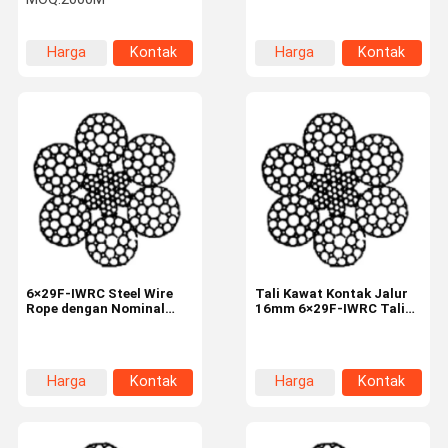
Untai dan Kekuatan Putus
untuk Industri Lifting dan
Tinggi untuk Peralatan
Hoisting
Pengangkat
Harga
Kontak
Harga
Kontak
terbaik
terbaik
6×29F-IWRC Steel Wire
Tali Kawat Kontak Jalur
Rope dengan Nominal
16mm 6×29F-IWRC Tali
Diameter 18mm dan
Kawat Baja Industri untuk
Kekuatan Tarikan
Mengangkat dan
1770N/mm2 untuk
Mengangkat
Penggunaan Industri
Harga
Kontak
Harga
Kontak
terbaik
terbaik