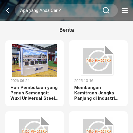
Berita
2026-06-24
2025-10-16
Hari Pembukaan yang
Membangun
Penuh Semangat:
Kemitraan Jangka
Wuxi Universal Steel
Panjang di Industri
Rope bersinar di
Elevator
China Int'l Elevator
Show, mitra global
mencari kerja sama
baru