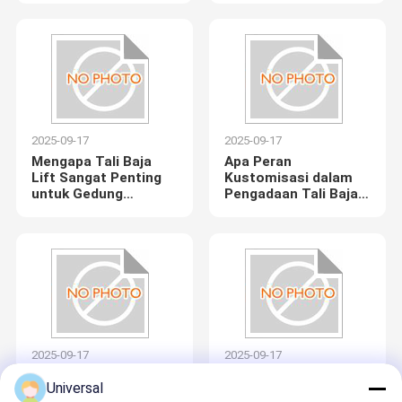
Tali Elevator?
Saat Membeli Tali
Baja Lift?
2025-09-17
2025-09-17
Mengapa Tali Baja
Apa Peran
Lift Sangat Penting
Kustomisasi dalam
untuk Gedung
Pengadaan Tali Baja
Bertingkat Tinggi?
Lift?
Wuxi Universal Steel Rope Co., Ltd. (disebut sebagai "universal
rope") didirikan pada tahun 1974.produksi dan penjualan selama
lebih dari 50 tahunKabel universal memiliki sistem manajemen
Rumah
Produk
Tentang
Tur Pabrik
ilmiah, peralatan teknologi canggih, kekuatan teknis yang kuat
2025-09-17
2025-09-17
dan sistem layanan purna jual yang sempurna.Crane menara,
Kami
truk derek, pengembang angkat, penerbangan dan bidang
Bagaimana Tali Baja
Mengapa Penjaminan
lainnya dan diterima dengan baik oleh pelanggan baru dan lama
Universal
Lift Mempengaruhi
Kualitas Penting
di dalam dan luar negeri.