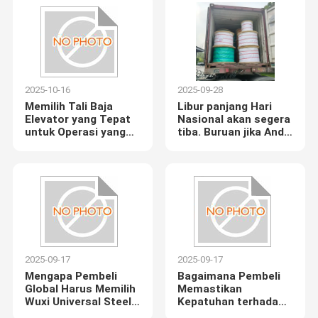
2025-10-16
2025-09-28
Memilih Tali Baja
Libur panjang Hari
Elevator yang Tepat
Nasional akan segera
untuk Operasi yang
tiba. Buruan jika Anda
Aman dan Efisien
perlu berbelanja stok
barang sebelumnya!
2025-09-17
2025-09-17
Mengapa Pembeli
Bagaimana Pembeli
Global Harus Memilih
Memastikan
Wuxi Universal Steel
Kepatuhan terhadap
Rope Co., Ltd untuk
Standar Keselamatan