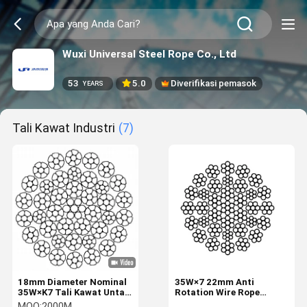
Wuxi Universal Steel Rope Co., Ltd
53
5.0
Diverifikasi pemasok
YEARS
Tali Kawat Industri
(7)
18mm Diameter Nominal
35W×7 22mm Anti
35W×K7 Tali Kawat Untai
Rotation Wire Rope
Dipadatkan dengan 8
Industrial Tire 35
MOQ:
2000M