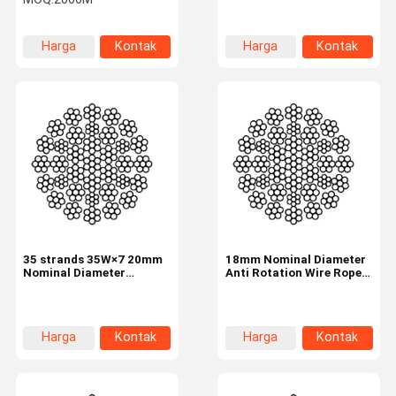
Untai dan Kekuatan Putus
Strands
Tinggi untuk Peralatan
Pengangkat
Harga
Kontak
Harga
Kontak
terbaik
terbaik
35 strands 35W×7 20mm
18mm Nominal Diameter
Nominal Diameter
Anti Rotation Wire Rope
Industrial Wire Rope
35W×7 Industrial Tire
Harga
Kontak
Harga
Kontak
terbaik
terbaik