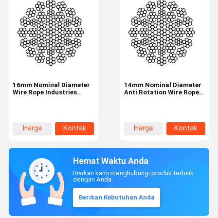
16mm Nominal Diameter
14mm Nominal Diameter
Wire Rope Industries
Anti Rotation Wire Rope
35W×7 35 Strands
Industrial Tire 35W×7
Harga
Kontak
Harga
Kontak
terbaik
terbaik
Hemat Waktu Anda
Biarkan kami menghubungi produk terbaik
dengan Anda.
Berikan Kebutuhan Anda