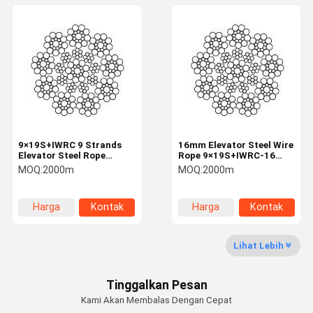
9×19S+IWRC 9 Strands
16mm Elevator Steel Wire
Elevator Steel Rope
Rope 9×19S+IWRC-16
Elevator Industry 19mm
Traction Rope
MOQ:
2000m
MOQ:
2000m
Mechanical
Transmission
Harga
Kontak
Harga
Kontak
terbaik
terbaik
Lihat Lebih
Tinggalkan Pesan
Kami Akan Membalas Dengan Cepat