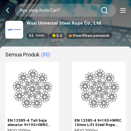
Wuxi Universal Steel Rope Co., Ltd
53
5.0
Diverifikasi pemasok
YEARS
Semua Produk
(80)
EN 12385-4 Tali baja
EN 12385-4 9×19S+IWRC
elevator 9×19S+IWRC
10mm Lift Steel Rope
8mm diameter nominal
Traction Rope
MOQ:
2000m
MOQ:
2000m