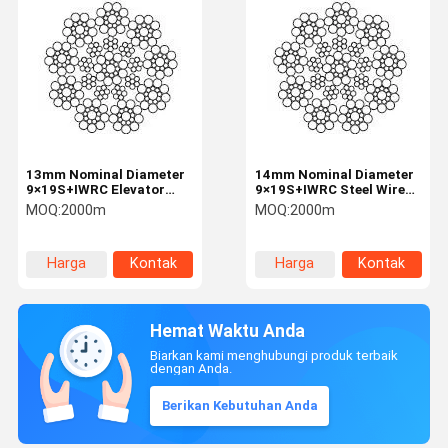
13mm Nominal Diameter
14mm Nominal Diameter
9×19S+IWRC Elevator
9×19S+IWRC Steel Wire
Steel Rope Lifting And
Rope For Elevator
MOQ:
2000m
MOQ:
2000m
Hoisting
Harga
Kontak
Harga
Kontak
terbaik
terbaik
Hemat Waktu Anda
Biarkan kami menghubungi produk terbaik
dengan Anda.
Berikan Kebutuhan Anda