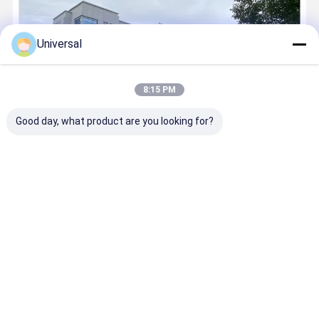
Universal
8:15 PM
Good day, what product are you looking for?
Wuxi Universal Steel Rope Co., Ltd. (disebut sebagai "universal
rope") didirikan pada tahun 1974.produksi dan penjualan selama
lebih dari 50 tahunKabel universal memiliki sistem manajemen
ilmiah, peralatan teknologi canggih, kekuatan teknis yang kuat
...
Pelajari lebih lanjut
Telepon sekarang
Kontak
Rumah
Tentang kita
Hubungi kami