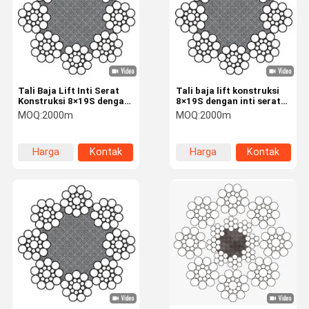
Tali Baja Lift Inti Serat
Tali baja lift konstruksi
Konstruksi 8×19S dengan
8×19S dengan inti serat
Diameter 12 mm untuk
dan diameter 10mm
MOQ:
2000m
MOQ:
2000m
Pengangkatan dan
untuk operasi yang
Pengangkatan
lancar
Harga
Kontak
Harga
Kontak
terbaik
terbaik