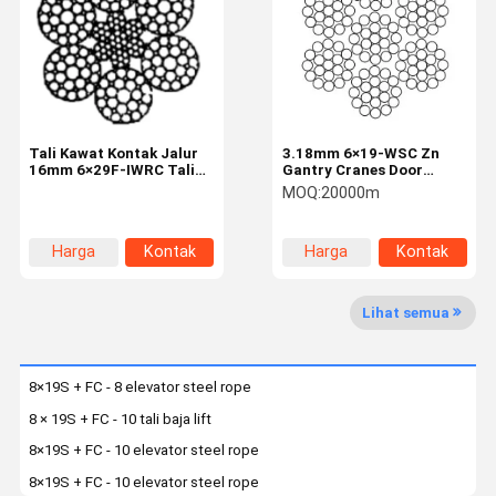
Kontrol
Hubungi
Berita
Kasus-Kasus
Kualitas
Kami
Tali Kawat Kontak Jalur
3.18mm 6×19-WSC Zn
16mm 6×29F-IWRC Tali
Gantry Cranes Door
Kawat Baja Industri untuk
Machine Rope Galvanized
MOQ:
20000m
Mengangkat dan
Surface Treatment
Mengangkat
Minta
Kutipan
Harga
Kontak
Harga
Kontak
terbaik
terbaik
Tali baja lift
Lihat semua
Tali kawat industri
8×19S + FC - 8 elevator steel rope
8 × 19S + FC - 10 tali baja lift
8×19S + FC - 10 elevator steel rope
8×19S + FC - 10 elevator steel rope