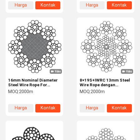
Harga
Kontak
Harga
Kontak
terbaik
terbaik
16mm Nominal Diameter
8×19S+IWRC 13mm Steel
Steel Wire Rope For
Wire Rope dengan
Elevator 8×19S+NFC 8
1570N/mm2 Kekuatan
MOQ:
2000m
MOQ:
2000m
Strands
Tarikan untuk Lifting dan
Hoisting
Harga
Kontak
Harga
Kontak
terbaik
terbaik
Rumah
Produk
Tentang
Tur Pabrik
Kami