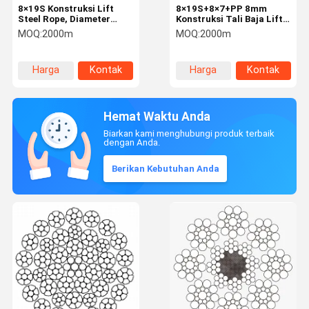
8×19S Konstruksi Lift
8×19S+8×7+PP 8mm
Steel Rope, Diameter
Konstruksi Tali Baja Lift
8mm, Fiber Core,
dengan Kekuatan Tarik
MOQ:
2000m
MOQ:
2000m
1620/1770N/mm2
1570N/mm² untuk Lift
Kekuatan tarik
Harga
Kontak
Harga
Kontak
terbaik
terbaik
Hemat Waktu Anda
Biarkan kami menghubungi produk terbaik
dengan Anda.
Berikan Kebutuhan Anda