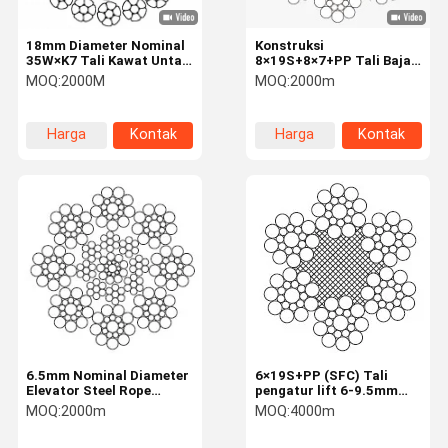
18mm Diameter Nominal
Konstruksi
35W×K7 Tali Kawat Untai
8×19S+8×7+PP Tali Baja
Dipadatkan dengan 8
Lift Diameter Nominal 6
MOQ:
2000M
MOQ:
2000m
Untai dan Kekuatan Putus
mm dengan Kekuatan
Tinggi untuk Peralatan
Tarik 1570/1770N/mm²
Pengangkat
Harga
Kontak
Harga
Kontak
terbaik
terbaik
6.5mm Nominal Diameter
6×19S+PP (SFC) Tali
Elevator Steel Rope
pengatur lift 6-9.5mm
dengan 8×19S+IWRC
Tali kawat GB 8903-2024
MOQ:
2000m
MOQ:
4000m
Konstruksi Sesuai dengan
Standar ISO 4344