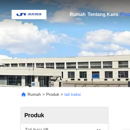
Rumah
Tentang Kami
Pro
Rumah
>
Produk
>
tali traksi
Produk
Tali baja lift