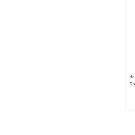
9×
Ro