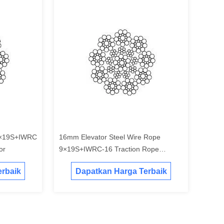
9×19S+IWRC
16mm Elevator Steel Wire Rope
or
9×19S+IWRC-16 Traction Rope
Mechanical Transmission
rbaik
Dapatkan Harga Terbaik