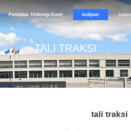
duk
Peristiwa
Hubungi Kami
kutipan
Indon
TALI TRAKSI
tali traksi