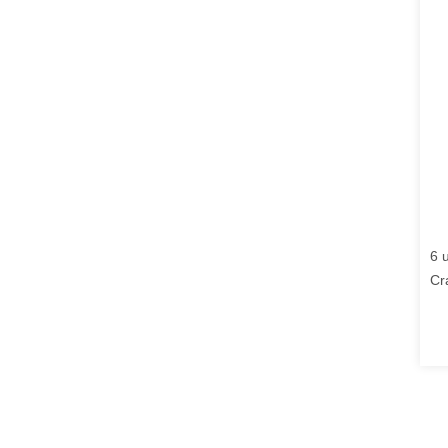
6 
Cr