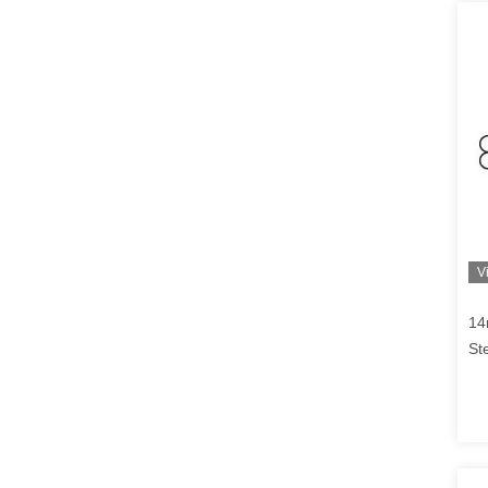
V
14
St
Un