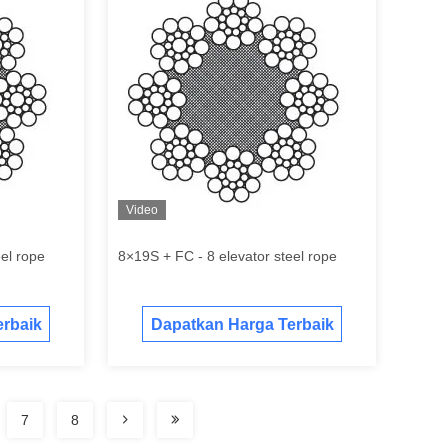
Video
el rope
8×19S + FC - 8 elevator steel rope
rbaik
Dapatkan Harga Terbaik
7
8