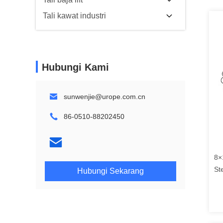
Tali kawat industri
Hubungi Kami
sunwenjie@urope.com.cn
86-0510-88202450
8×
St
Hubungi Sekarang