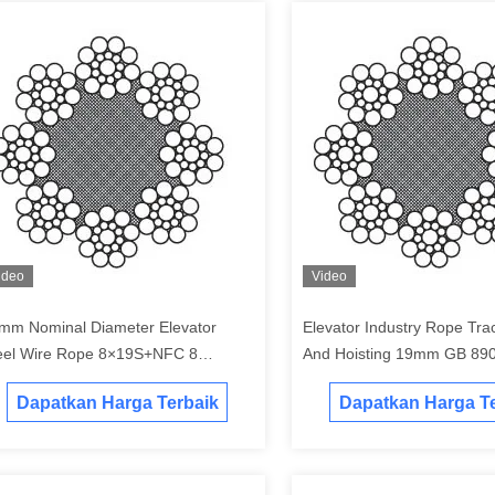
ideo
Video
mm Nominal Diameter Elevator
Elevator Industry Rope Tract
eel Wire Rope 8×19S+NFC 8
And Hoisting 1
taian
Dapatkan Harga Terbaik
Dapatkan Harga Te