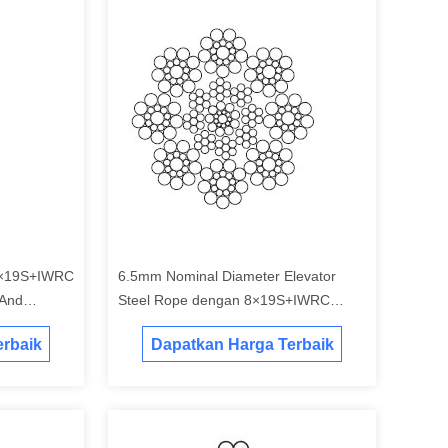
9×19S+IWRC
6.5mm Nominal Diameter Elevator
 And
Steel Rope dengan 8×19S+IWRC
Konstruksi Sesuai dengan Standar ISO
rbaik
Dapatkan Harga Terbaik
4344