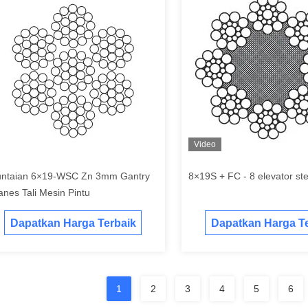
Video
untaian 6×19-WSC Zn 3mm Gantry
8×19S + FC - 8 elevator ste
anes Tali Mesin Pintu
Dapatkan Harga Terbaik
Dapatkan Harga Te
1
2
3
4
5
6