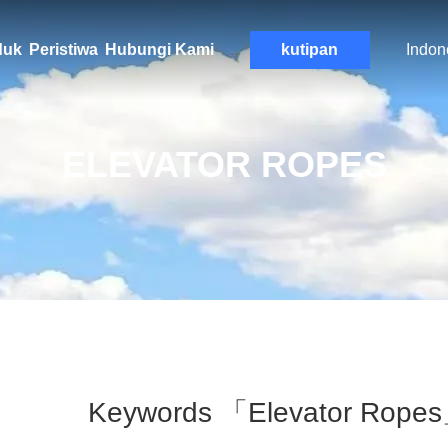
duk
Peristiwa
Hubungi Kami
kutipan
Indon
ELEVATOR ROPES
Keywords 「elevator Rope