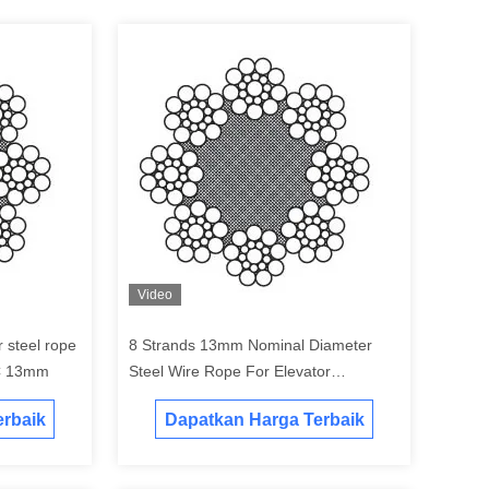
Video
r steel rope
8 Strands 13mm Nominal Diameter
C 13mm
Steel Wire Rope For Elevator
8×19S+NFC
rbaik
Dapatkan Harga Terbaik