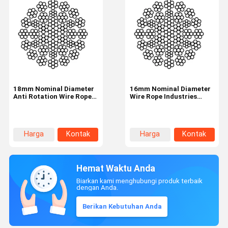
18mm Nominal Diameter
16mm Nominal Diameter
Anti Rotation Wire Rope
Wire Rope Industries
35W×7 Industrial Tire
35W×7 35 Strands
Harga
Kontak
Harga
Kontak
terbaik
terbaik
Hemat Waktu Anda
Biarkan kami menghubungi produk terbaik
dengan Anda.
Berikan Kebutuhan Anda