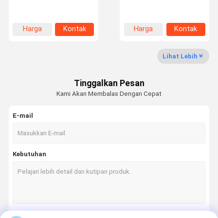
Rope Rotary Drilling Rigs
Rope 8 Strands Drill Rig
Rotary
Harga
Kontak
Harga
Kontak
Kontrol
Hubungi
Berita
Kasus-Kasus
terbaik
terbaik
Kualitas
Kami
Lihat Lebih
Tinggalkan Pesan
Kami Akan Membalas Dengan Cepat
Minta
Kutipan
E-mail
Tali baja lift
Kebutuhan
Tali kawat industri