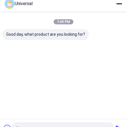
Universal
Terus
7:49 PM
Kategori Kami
Good day, what product are you looking for?
Tali baja lift
Tali kawat
industri
Rumah
Tentang kita
Hubungi kami
Sitemap
Kebijakan Privasi
Kualitas
Tali baja lift
Pabrik cina.Copyright © 2026 Wuxi Universal