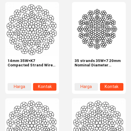
14mm 35W×K7
35 strands 35W×7 20mm
Compacted Strand Wire
Nominal Diameter
Rope 8 Strands Rotary
Industrial Wire Rope
Drill Rig
Harga
Kontak
Harga
Kontak
terbaik
terbaik