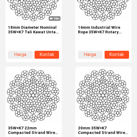
18mm Diameter Nominal
16mm Industrial Wire
35W×K7 Tali Kawat Untai
Rope 35W×K7 Rotary
Dipadatkan dengan 8
Drilling Rigs 8 Strands
Untai dan Kekuatan Putus
Tinggi untuk Peralatan
Pengangkat
Harga
Kontak
Harga
Kontak
terbaik
terbaik
Rumah
Produk
Tentang
Tur Pabrik
Kami
35W×K7 22mm
20mm 35W×K7
Compacted Strand Wire
Compacted Strand Wire