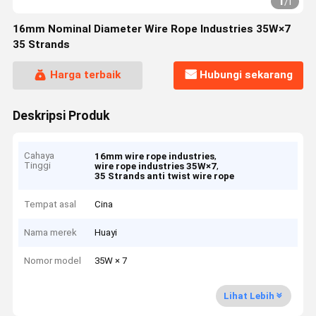
1
/
1
16mm Nominal Diameter Wire Rope Industries 35W×7
35 Strands
Harga terbaik
Hubungi sekarang
Deskripsi Produk
Cahaya
,
16mm wire rope industries
Tinggi
,
wire rope industries 35W×7
35 Strands anti twist wire rope
Tempat asal
Cina
Nama merek
Huayi
Nomor model
35W × 7
Lihat Lebih