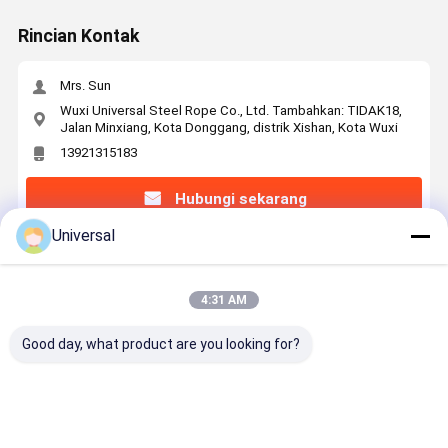
Rincian Kontak
Mrs. Sun
Wuxi Universal Steel Rope Co., Ltd. Tambahkan: TIDAK18,
Jalan Minxiang, Kota Donggang, distrik Xishan, Kota Wuxi
13921315183
Hubungi sekarang
Universal
Dapatkan Harga Terbaik Untuk
4:31 AM
16mm Nominal Diameter Wire Rope Industries
35W×7 35 Strands
Good day, what product are you looking for?
Terus