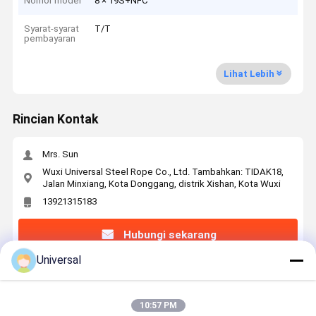
Nomor model
8 × 19S+NFC
Syarat-syarat
T/T
pembayaran
Lihat Lebih
Rincian Kontak
Mrs. Sun
Wuxi Universal Steel Rope Co., Ltd. Tambahkan: TIDAK18,
Jalan Minxiang, Kota Donggang, distrik Xishan, Kota Wuxi
13921315183
Hubungi sekarang
Universal
Dapatkan Harga Terbaik Untuk
10:57 PM