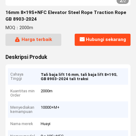
2
/
2
16mm 8×19S+NFC Elevator Steel Rope Traction Rope
GB 8903-2024
MOQ：2000m
Harga terbaik
Hubungi sekarang
Deskripsi Produk
Cahaya
,
,
Tali baja lift 16 mm
tali baja lift 8×19S
Tinggi
GB 8903-2024 tali traksi
Kuantitas min
2000m
Order
Menyediakan
10000+M+
kemampuan
Nama merek
Huayi