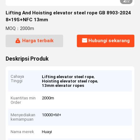
2
/
2
Lifting And Hoisting elevator steel rope GB 8903-2024
8×19S+NFC 13mm
MOQ：2000m
Harga terbaik
Hubungi sekarang
Deskripsi Produk
Cahaya
,
Lifting elevator steel rope
Tinggi
,
Hoisting elevator steel rope
13mm elevator ropes
Kuantitas min
2000m
Order
Menyediakan
10000+M+
kemampuan
Nama merek
Huayi