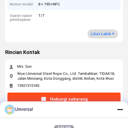
Nomor model
8 × 19S+NFC
Syarat-syarat
T/T
pembayaran
Lihat Lebih
Rincian Kontak
Mrs. Sun
Wuxi Universal Steel Rope Co., Ltd. Tambahkan: TIDAK18,
Jalan Minxiang, Kota Donggang, distrik Xishan, Kota Wuxi
13921315183
Hubungi sekarang
Universal
Dapatkan Harga Terbaik Untuk
5:55 AM