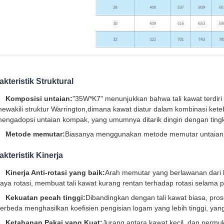
akteristik Struktural
Komposisi untaian:
"35W*K7" menunjukkan bahwa tali kawat terdiri 
ewakili struktur Warrington,dimana kawat diatur dalam kombinasi ket
engadopsi untaian kompak, yang umumnya ditarik dingin dengan ting
Metode memutar:
Biasanya menggunakan metode memutar untaian d
akteristik Kinerja
Kinerja Anti-rotasi yang baik:
Arah memutar yang berlawanan dari l
aya rotasi, membuat tali kawat kurang rentan terhadap rotasi selama
Kekuatan pecah tinggi:
Dibandingkan dengan tali kawat biasa, pro
erbeda menghasilkan koefisien pengisian logam yang lebih tinggi, y
Ketahanan Pakai yang Kuat:
Jurang antara kawat kecil, dan permu