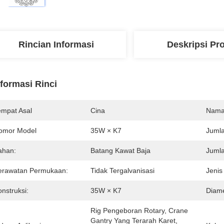
Rincian Informasi
Deskripsi Pr
nformasi Rinci
empat Asal
Cina
Nama
omor Model
35W × K7
Jumla
ahan:
Batang Kawat Baja
Jumla
erawatan Permukaan:
Tidak Tergalvanisasi
Jenis
nstruksi:
35W × K7
Diame
Rig Pengeboran Rotary, Crane 
Gantry Yang Terarah Karet, 