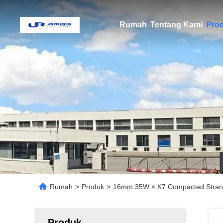
Rumah
Tentang Kami
Pro
Rumah
>
Produk
>
16mm 35W × K7 Compacted Strand 
Produk