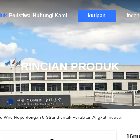
duk
Peristiwa
Hubungi Kami
kutipan
Indon
RINCIAN PRODUK
Wire Rope dengan 8 Strand untuk Peralatan Angkat Industri
16m