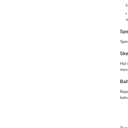
k
m
Spe
Spe
Ske
Hal 
mera
Bah
Baja
kek