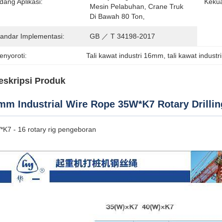
dang Aplikasi:
Kekua
Mesin Pelabuhan, Crane Truk 
Di Bawah 80 Ton,
tandar Implementasi:
GB ／ T 34198-2017
enyoroti:
Tali kawat industri 16mm
, 
tali kawat indust
eskripsi Produk
mm Industrial Wire Rope 35W*K7 Rotary Drillin
K7 - 16 rotary rig pengeboran