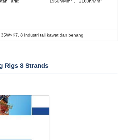
tan Tarik:
1960n/mm² 、 2160n/mm²
ri 35W×K7
, 
8 Industri tali kawat dan benang
g Rigs 8 Strands