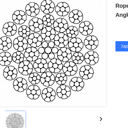
Rope
Angk
Dap