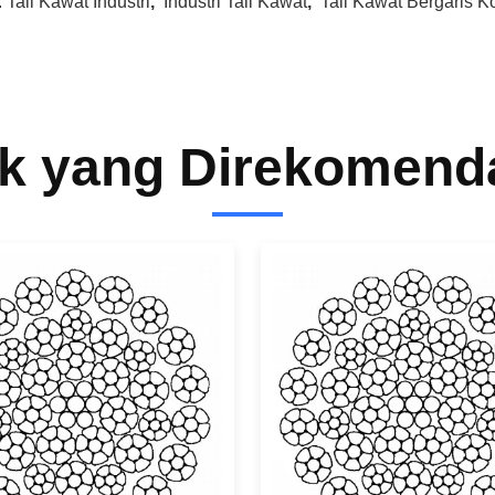
:
Tali Kawat Industri
,
Industri Tali Kawat
,
Tali Kawat Bergaris 
k yang Direkomend