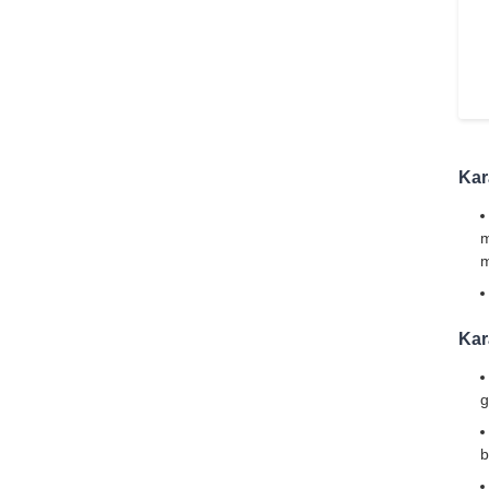
Kar
m
m
Kar
g
b