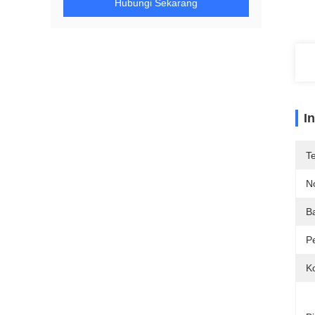
Hubungi Sekarang
I
T
N
B
P
Ko