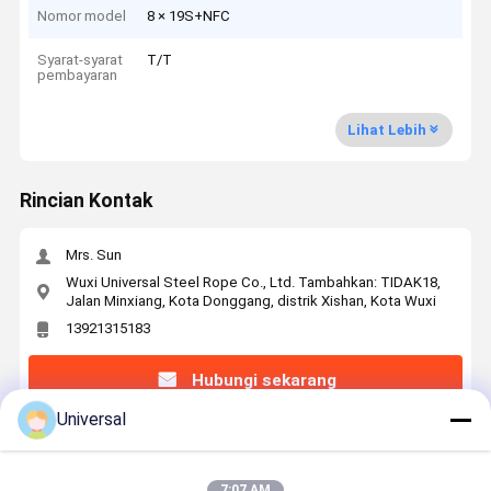
Nomor model
8 × 19S+NFC
Syarat-syarat
T/T
pembayaran
Lihat Lebih
Rincian Kontak
Mrs. Sun
Wuxi Universal Steel Rope Co., Ltd. Tambahkan: TIDAK18,
Jalan Minxiang, Kota Donggang, distrik Xishan, Kota Wuxi
13921315183
Hubungi sekarang
Universal
Dapatkan Harga Terbaik Untuk
7:07 AM