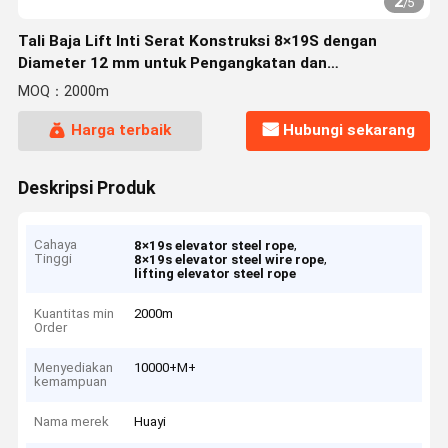
2
/
5
Tali Baja Lift Inti Serat Konstruksi 8×19S dengan
Diameter 12 mm untuk Pengangkatan dan
Pengangkatan
MOQ：2000m
Harga terbaik
Hubungi sekarang
Deskripsi Produk
Cahaya
,
8×19s elevator steel rope
Tinggi
,
8×19s elevator steel wire rope
lifting elevator steel rope
Kuantitas min
2000m
Order
Menyediakan
10000+M+
kemampuan
Nama merek
Huayi