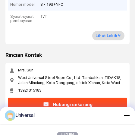
Nomor model
8 × 19S+NFC
Syarat-syarat
T/T
pembayaran
Lihat Lebih
Rincian Kontak
Mrs. Sun
Wuxi Universal Steel Rope Co., Ltd. Tambahkan: TIDAK18,
Jalan Minxiang, Kota Donggang, distrik Xishan, Kota Wuxi
13921315183
Hubungi sekarang
Universal
Dapatkan Harga Terbaik Untuk
4:42 PM