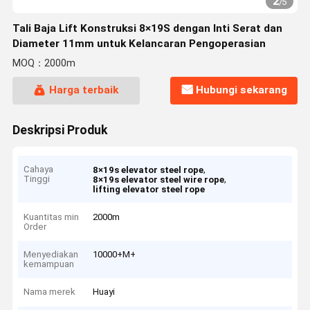
2
/
5
Tali Baja Lift Konstruksi 8×19S dengan Inti Serat dan
Diameter 11mm untuk Kelancaran Pengoperasian
MOQ：2000m
Harga terbaik
Hubungi sekarang
Deskripsi Produk
Cahaya
,
8×19s elevator steel rope
Tinggi
,
8×19s elevator steel wire rope
lifting elevator steel rope
Kuantitas min
2000m
Order
Menyediakan
10000+M+
kemampuan
Nama merek
Huayi