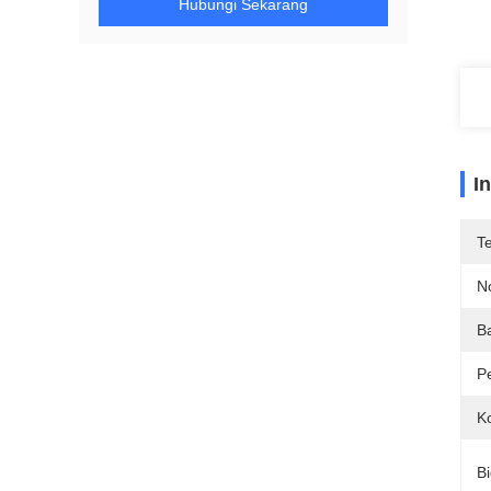
Hubungi Sekarang
I
T
N
B
P
Ko
Bi