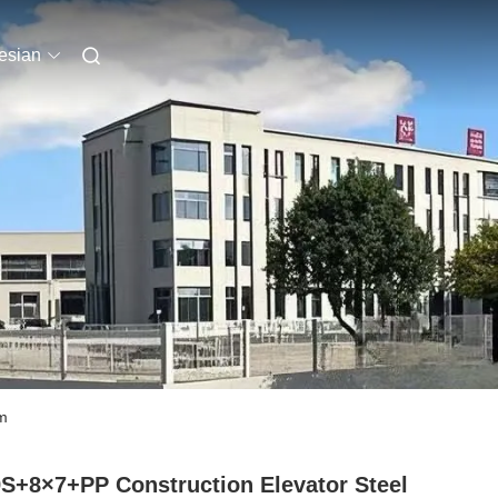
esian
m
S+8×7+PP Construction Elevator Steel