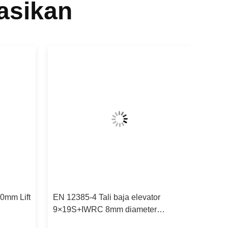
asikan
0mm Lift
EN 12385-4 Tali baja elevator
9×19S+IWRC 8mm diameter
nominal