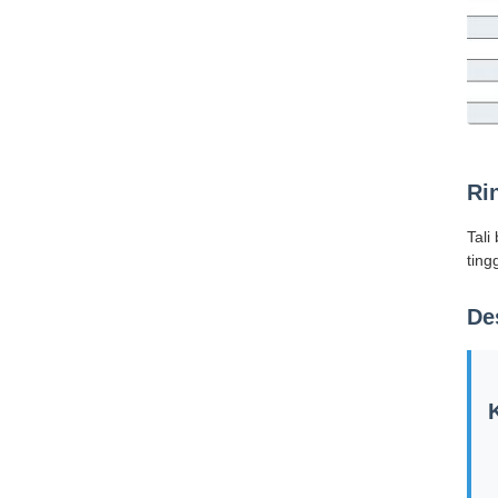
Ri
Tali
tingg
De