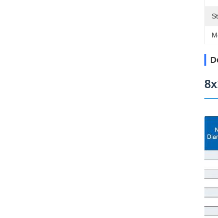
S
M
D
8x