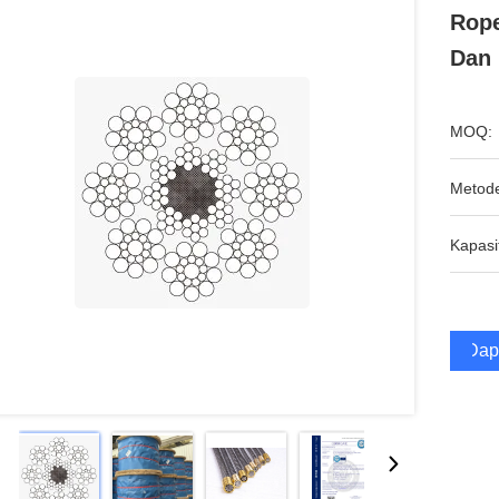
Rope
Dan 
MOQ:
Metod
Kapasi
Dap