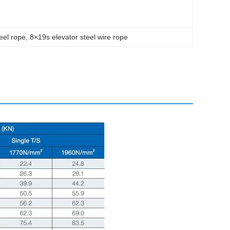
teel rope
, 
8×19s elevator steel wire rope