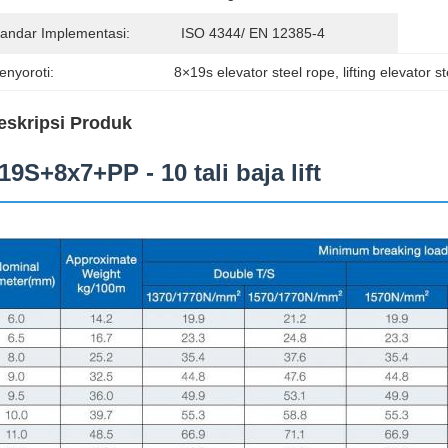
tandar Implementasi:
ISO 4344/ EN 12385-4
enyoroti:
8×19s elevator steel rope
, 
lifting elevator s
eskripsi Produk
19S+8x7+PP - 10 tali baja lift