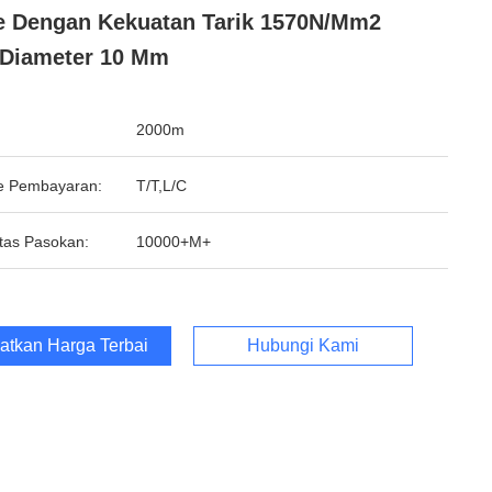
 Dengan Kekuatan Tarik 1570N/mm2
Diameter 10 Mm
2000m
e Pembayaran:
T/T,L/C
tas Pasokan:
10000+M+
atkan Harga Terbaik
Hubungi Kami