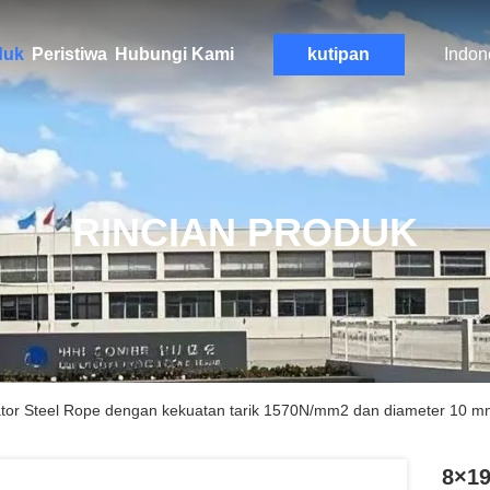
duk
Peristiwa
Hubungi Kami
kutipan
Indon
RINCIAN PRODUK
tor Steel Rope dengan kekuatan tarik 1570N/mm2 dan diameter 10 m
8×19