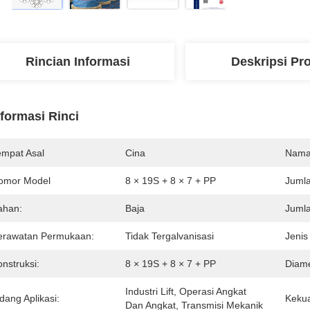
Rincian Informasi
Deskripsi Pr
nformasi Rinci
empat Asal
Cina
Nama
omor Model
8 × 19S + 8 × 7 + PP
Jumla
ahan:
Baja
Jumla
erawatan Permukaan:
Tidak Tergalvanisasi
Jenis
nstruksi:
8 × 19S + 8 × 7 + PP
Diame
Industri Lift, Operasi Angkat 
dang Aplikasi:
Kekua
Dan Angkat, Transmisi Mekanik