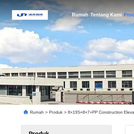
Rumah
Tentang Kami
Pro
Rumah
>
Produk
>
8×19S+8×7+PP Construction Eleva
Produk