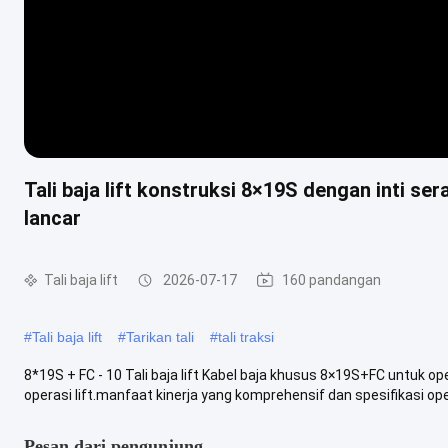
Tali baja lift konstruksi 8×19S dengan inti s
lancar
Tali baja lift
2026-07-17
160 pandangan
#
Tali baja lift
#
Tarikan tali
#
tali traksi
8*19S + FC - 10 Tali baja lift Kabel baja khusus 8×19S+FC untuk op
operasi lift.manfaat kinerja yang komprehensif dan spesifikasi ope
Pesan dari pengunjung