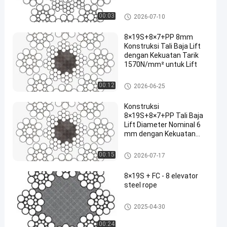
Hoisting
tali traksi
00:03
2026-07-10
8×19S+8×7+PP 8mm
Konstruksi Tali Baja Lift
dengan Kekuatan Tarik
1570N/mm² untuk Lift
tali traksi
00:12
2026-06-25
Konstruksi
8×19S+8×7+PP Tali Baja
Lift Diameter Nominal 6
mm dengan Kekuatan
Tarik 1570/1770N/mm²
tali traksi
00:15
2026-07-17
8×19S + FC - 8 elevator
steel rope
tali traksi
2025-04-30
00:24