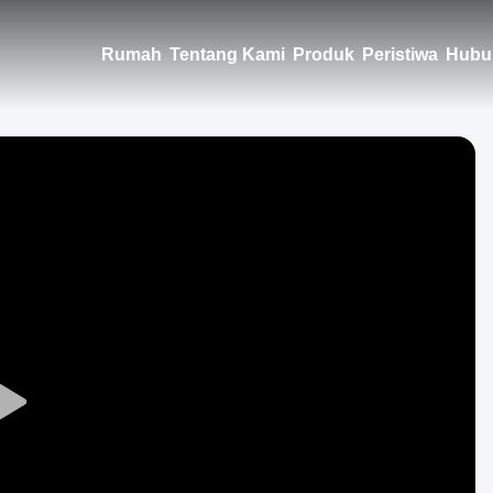
Rumah
Tentang Kami
Produk
Peristiwa
Hubu
Play
Video