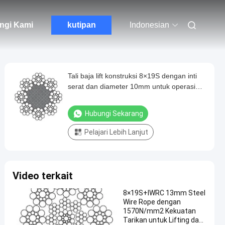
ngi Kami
kutipan
Indonesian
Tali baja lift konstruksi 8×19S dengan inti
serat dan diameter 10mm untuk operasi
yang lancar
Hubungi Sekarang
Pelajari Lebih Lanjut
Video terkait
8×19S+IWRC 13mm Steel
Wire Rope dengan
1570N/mm2 Kekuatan
Tarikan untuk Lifting dan